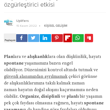
özgürleştirici etkisi
Uplifers
KIŞISEL GELIŞIM
15 Kasım 2022
Plan
lara ve
alışkanlık
lara olan düşkünlük, hayatı
spontane
yaşamamıza bazen engel
olabiliyor. Düzenimizi kontrol altında tutmak ve
güvenli alanımızdan ayrılmamak
çekici görünse
de alışkanlıklarımıza takılı kalmak zaman
zaman hayatın doğal akışını kaçırmamıza neden
olabilir.
Organize
,
disiplinli
ve
planlı
bir yaşamın
pek çok faydası olmasına rağmen, hayatı
spontane
yaşaman
ın da kendine göre faydaları olduğunu