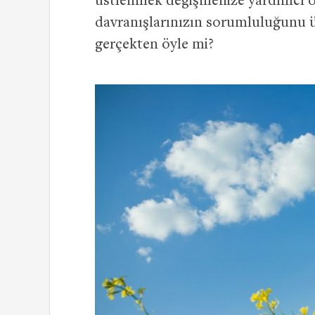
üstlenmek değişmenize yardımcı ol
davranışlarınızın sorumluluğunu üs
gerçekten öyle mi?