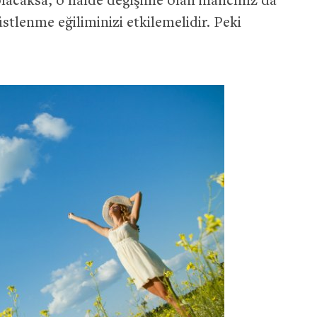
acaksa, o halde değişime olan inancınız da
tlenme eğiliminizi etkilemelidir. Peki