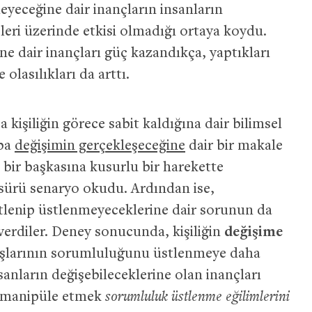
eyeceğine dair inançların insanların
eri üzerinde etkisi olmadığı ortaya koydu.
ne dair inançları güç kazandıkça, yaptıkları
olasılıkları da arttı.
a kişiliğin görece sabit kaldığına dair bilimsel
uba
değişimin gerçekleşeceğine
dair bir makale
 bir başkasına kusurlu bir harekette
 sürü senaryo okudu. Ardından ise,
tlenip üstlenmeyeceklerine dair sorunun da
 verdiler. Deney sonucunda, kişiliğin
değişime
şlarının sorumluluğunu üstlenmeye daha
insanların değişebileceklerine olan inançları
rı manipüle etmek
sorumluluk üstlenme eğilimlerini