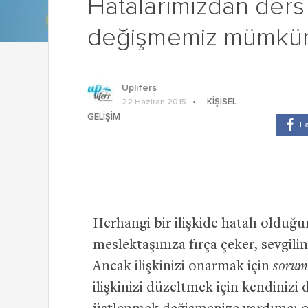
Hatalarımızdan ders
değişmemiz mümkü
Uplifers
KIŞISEL
22 Haziran 2015
GELIŞIM
Herhangi bir ilişkide hatalı olduğu
meslektaşınıza fırça çeker, sevgilini
Ancak ilişkinizi onarmak için
sorum
ilişkinizi düzeltmek için kendinizi