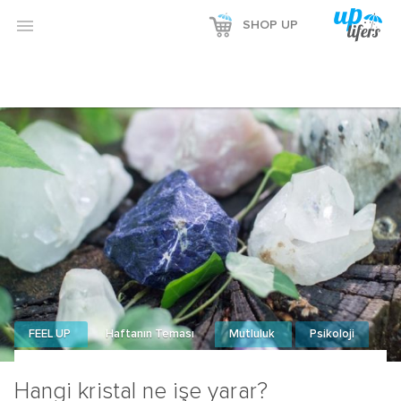
Reklamı Göster

SHOP UP
Reklamı Gizle
FEEL UP
Haftanın Teması
Mutluluk
Psikoloji
Hangi kristal ne işe yarar?