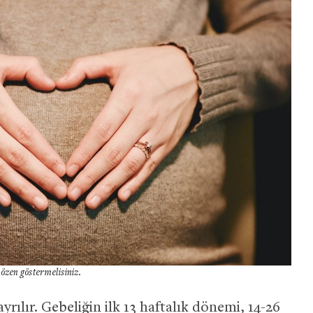
 özen göstermelisiniz.
ılır. Gebeliğin ilk 13 haftalık dönemi, 14-26