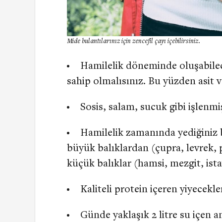
Mide bulantılarınız için zencefil çayı içebilirsiniz.
Hamilelik döneminde oluşabilece
sahip olmalısınız. Bu yüzden asit v
Sosis, salam, sucuk gibi işlenmi
Hamilelik zamanında yediğiniz 
büyük balıklardan (çupra, levrek, 
küçük balıklar (hamsi, mezgit, ist
Kaliteli protein içeren yiyecekl
Günde yaklaşık 2 litre su içen a