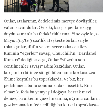
Onlar, atalarımız, dedelerimiz mertçe dövüştüler,
vatan savundular. Öyle ki, karşı siper bile saygı
duydu zamanla bu fedakârlıklarına. Yine öyle ki, 24
Mayıs 1915’te 9 saatlik ateşkeste birbirleriyle
tokalaştılar, tütün ve konserve takas ettiler.
Kiminin “eğerler” savaşı, Churchill’in “Dardanel
Kumarı” dediği savaşa, Onlar “yüzyılın son
centilmenler savaşı” adını kazıdılar. Onlar,
kurşunları bitince süngü hücumuna korkusuzca
ölüme koştular bu topraklarda. Ve biz, her
pedalımızda bunu sonuna kadar hissettik. Kim
olmaz ki feda bu yemyeşil doğaya, berrak mavi
denize, bu ülkenin güzel insanına, uğruna canların
göz kırpmadan feda edildiği bu kutsal topraklara…