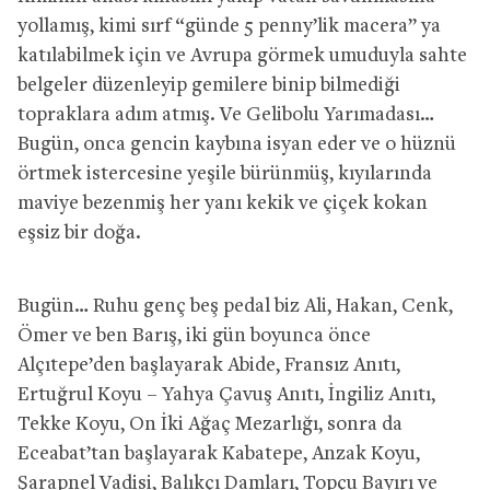
yollamış, kimi sırf “günde 5 penny’lik macera” ya
katılabilmek için ve Avrupa görmek umuduyla sahte
belgeler düzenleyip gemilere binip bilmediği
topraklara adım atmış. Ve Gelibolu Yarımadası…
Bugün, onca gencin kaybına isyan eder ve o hüznü
örtmek istercesine yeşile bürünmüş, kıyılarında
maviye bezenmiş her yanı kekik ve çiçek kokan
eşsiz bir doğa.
Bugün… Ruhu genç beş pedal biz Ali, Hakan, Cenk,
Ömer ve ben Barış, iki gün boyunca önce
Alçıtepe’den başlayarak Abide, Fransız Anıtı,
Ertuğrul Koyu – Yahya Çavuş Anıtı, İngiliz Anıtı,
Tekke Koyu, On İki Ağaç Mezarlığı, sonra da
Eceabat’tan başlayarak Kabatepe, Anzak Koyu,
Şarapnel Vadisi, Balıkçı Damları, Topçu Bayırı ve