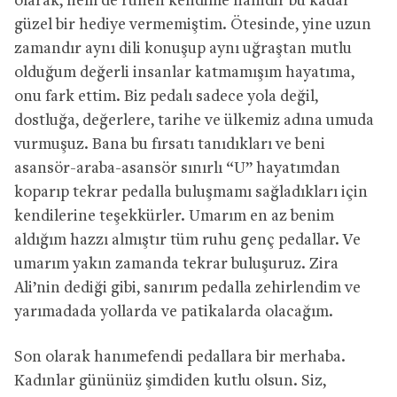
olarak, hem de ruhen kendime hanidir bu kadar
güzel bir hediye vermemiştim. Ötesinde, yine uzun
zamandır aynı dili konuşup aynı uğraştan mutlu
olduğum değerli insanlar katmamışım hayatıma,
onu fark ettim. Biz pedalı sadece yola değil,
dostluğa, değerlere, tarihe ve ülkemiz adına umuda
vurmuşuz. Bana bu fırsatı tanıdıkları ve beni
asansör-araba-asansör sınırlı “U” hayatımdan
koparıp tekrar pedalla buluşmamı sağladıkları için
kendilerine teşekkürler. Umarım en az benim
aldığım hazzı almıştır tüm ruhu genç pedallar. Ve
umarım yakın zamanda tekrar buluşuruz. Zira
Ali’nin dediği gibi, sanırım pedalla zehirlendim ve
yarımadada yollarda ve patikalarda olacağım.
Son olarak hanımefendi pedallara bir merhaba.
Kadınlar gününüz şimdiden kutlu olsun. Siz,