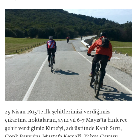
25 Nisan 1915’te ilk şehitlerimizi verdiğimiz
çıkartma noktalarını, aynı yıl 6-7 Mayıs’ta binlerce
şehit verdiğimiz Kirte’yi, adı üstünde Kanlı Sırtı,
Conk Bayırı’nı, Mustafa Kemal’i, Yahya Çavuşu,