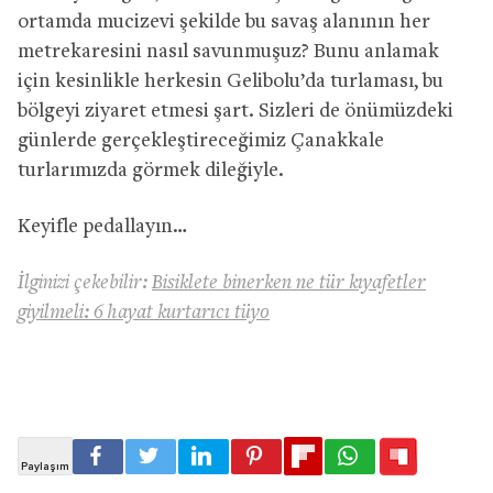
ortamda mucizevi şekilde bu savaş alanının her
metrekaresini nasıl savunmuşuz? Bunu anlamak
için kesinlikle herkesin Gelibolu’da turlaması, bu
bölgeyi ziyaret etmesi şart. Sizleri de önümüzdeki
günlerde gerçekleştireceğimiz Çanakkale
turlarımızda görmek dileğiyle.
Keyifle pedallayın…
İlginizi çekebilir:
Bisiklete binerken ne tür kıyafetler
giyilmeli: 6 hayat kurtarıcı tüyo