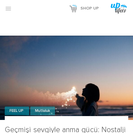
Reklamı Göster

SHOP UP
Reklamı Gizle
FEEL UP
Mutluluk
Geçmişi sevgiyle anma gücü: Nostalji