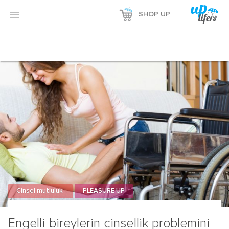

SHOP UP
Cinsel mutluluk
PLEASURE UP
Engelli bireylerin cinsellik problemini