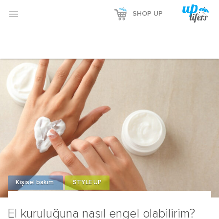

SHOP UP
Kişisel bakım
STYLE UP
El kuruluğuna nasıl engel olabilirim?