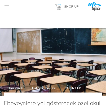

SHOP UP
Ebeveynlik
Haftanın Teması
PARENT UP
Ebeveynlere yol gösterecek özel okul