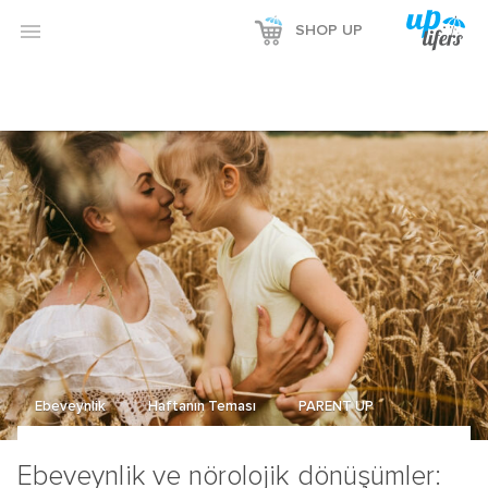

SHOP UP
Ebeveynlik
Haftanın Teması
PARENT UP
Ebeveynlik ve nörolojik dönüşümler: