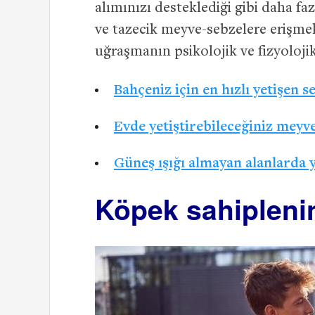
alımınızı desteklediği gibi daha f
ve tazecik meyve-sebzelere erişmek 
uğraşmanın psikolojik ve fizyolojik
Bahçeniz için en hızlı yetişen s
Evde yetiştirebileceğiniz meyve
Güneş ışığı almayan alanlarda y
Köpek sahipleni