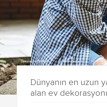
Dekorasyon Fikirleri
Haftanın Teması
HOME UP
Dünyanın en uzun ya
alan ev dekorasyonu