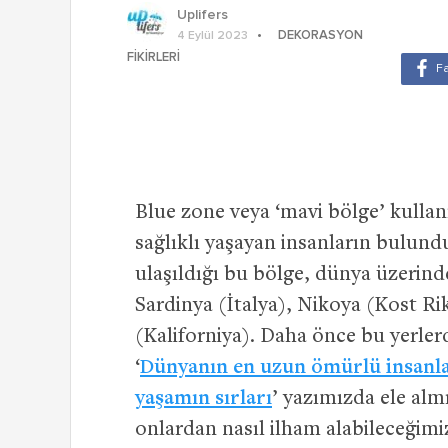
Uplifers
DEKORASYON
4 Eylül 2023
FIKIRLERI
Blue zone veya ‘mavi bölge’ kull
sağlıklı yaşayan insanların bulund
ulaşıldığı bu bölge, dünya üzerind
Sardinya (İtalya), Nikoya (Kost Ri
(Kaliforniya). Daha önce bu yerler
‘
Dünyanın en uzun ömürlü insanla
yaşamın sırları
’ yazımızda ele al
onlardan nasıl ilham alabileceğimi