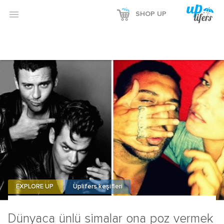
Reklamı Göster

SHOP UP
Reklamı Gizle
EXPLORE UP
Uplifers keşifleri
Dünyaca ünlü simalar ona poz vermek