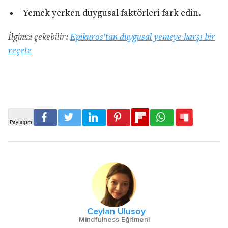
Yemek yerken duygusal faktörleri fark edin.
İlginizi çekebilir:
Epikuros’tan duygusal yemeye karşı bir
reçete
Ceylan Ulusoy
Mindfulness Eğitmeni