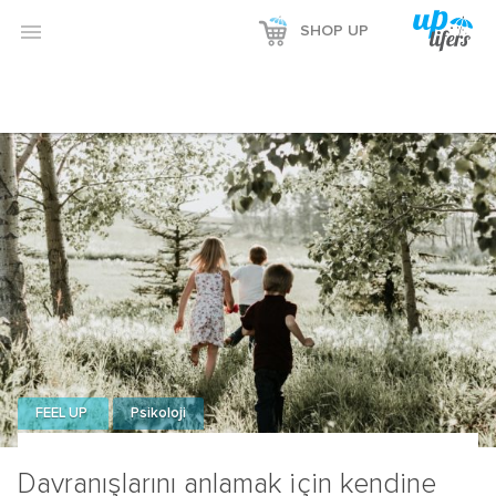

SHOP UP
FEEL UP
Psikoloji
Davranışlarını anlamak için kendine