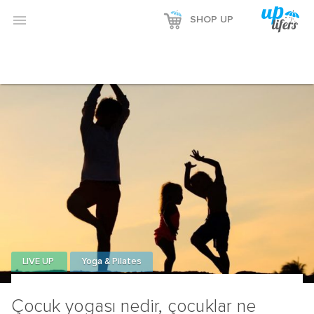

SHOP UP
LIVE UP
Yoga & Pilates
Çocuk yogası nedir, çocuklar ne