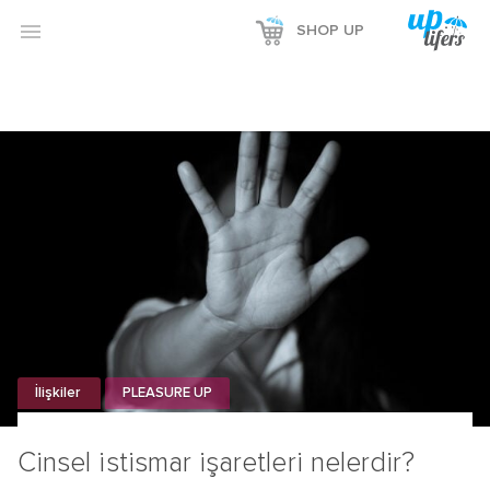
Reklamı Göster

SHOP UP
Reklamı Gizle
İlişkiler
PLEASURE UP
Cinsel istismar işaretleri nelerdir?