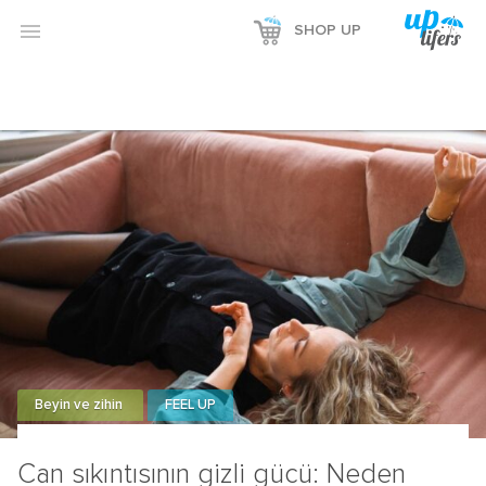
Reklamı Göster

SHOP UP
Reklamı Gizle
Beyin ve zihin
FEEL UP
Can sıkıntısının gizli gücü: Neden