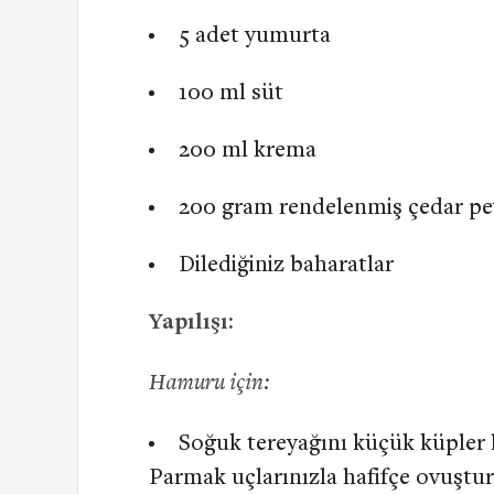
5 adet yumurta
100 ml süt
200 ml krema
200 gram rendelenmiş çedar pe
Dilediğiniz baharatlar
Yapılışı:
Hamuru için:
Soğuk tereyağını küçük küpler h
Parmak uçlarınızla hafifçe ovuştur