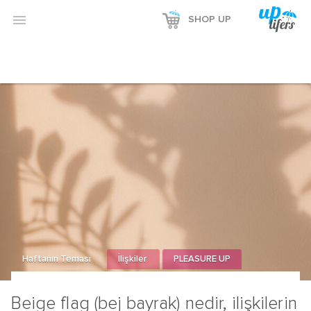
Reklamı Göster

SHOP UP
Reklamı Gizle
Haftanın Teması
İlişkiler
PLEASURE UP
Beige flag (bej bayrak) nedir, ilişkilerin