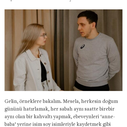
Gelin, örneklere bakalım. Mesela, herkesin doğum
gününü hatırlamak, her sabah aynı saatte birebir
aynı olan bir kahvaltı yapmak, ebeveynleri ‘anne-
baba’ yerine isim soy isimleriyle kaydetmek gibi