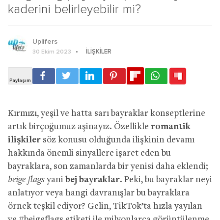
kaderini belirleyebilir mi?
Uplifers
İLIŞKILER
30 Ekim 2023
Kırmızı, yeşil ve hatta sarı bayraklar konseptlerine
artık birçoğumuz aşinayız. Özellikle
romantik
ilişkiler
söz konusu olduğunda ilişkinin devamı
hakkında önemli sinyallere işaret eden bu
bayraklara, son zamanlarda bir yenisi daha eklendi;
beige flags
yani
bej bayraklar
. Peki, bu bayraklar neyi
anlatıyor veya hangi davranışlar bu bayraklara
örnek teşkil ediyor? Gelin, TikTok’ta hızla yayılan
ve #beigeflags etiketi ile milyonlarca görüntülenme