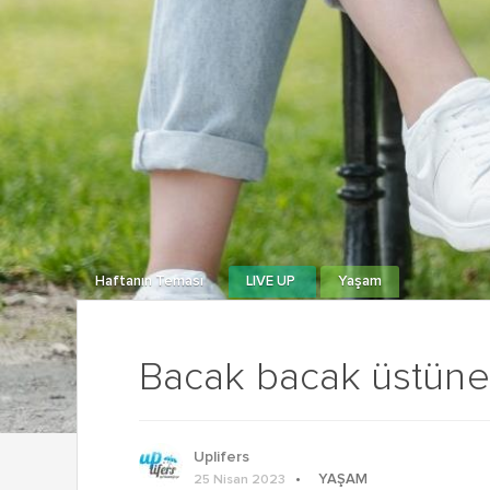
Haftanın Teması
LIVE UP
Yaşam
Bacak bacak üstüne 
Uplifers
YAŞAM
25 Nisan 2023