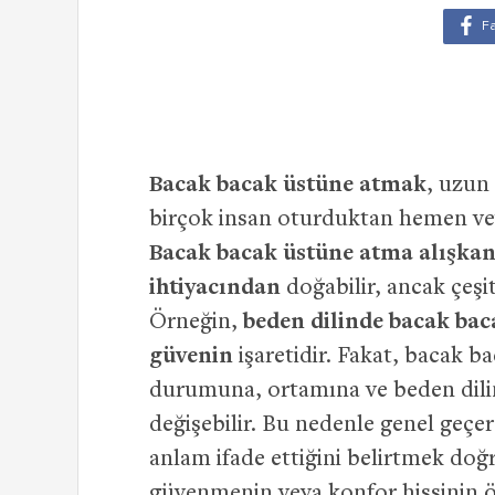
Bacak bacak üstüne atmak
, uzun
birçok insan oturduktan hemen veya
Bacak bacak üstüne atma alışkan
ihtiyacından
doğabilir, ancak çeşitl
Örneğin,
beden dilinde bacak ba
güvenin
işaretidir. Fakat, bacak b
durumuna, ortamına ve beden dilin
değişebilir. Bu nedenle genel geçe
anlam ifade ettiğini belirtmek do
güvenmenin veya konfor hissinin ö