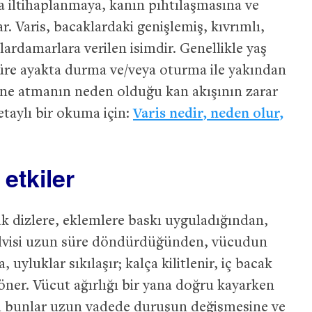
a iltihaplanmaya, kanın pıhtılaşmasına ve
. Varis, bacaklardaki genişlemiş, kıvrımlı,
ardamarlara verilen isimdir. Genellikle yaş
 süre ayakta durma ve/veya oturma ile yakından
stüne atmanın neden olduğu kan akışının zarar
taylı bir okuma için:
Varis nedir, neden olur,
etkiler
 dizlere, eklemlere baskı uyguladığından,
elvisi uzun süre döndürdüğünden, vücudun
, uyluklar sıkılaşır; kalça kilitlenir, iç bacak
 döner. Vücut ağırlığı bir yana doğru kayarken
üm bunlar uzun vadede duruşun değişmesine ve