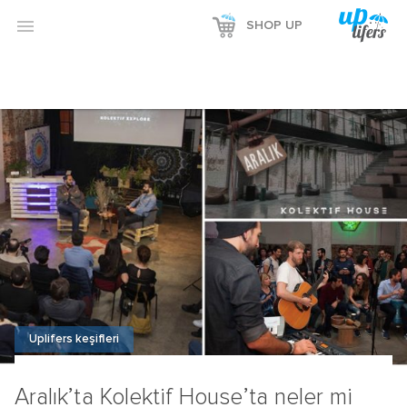

SHOP UP
Uplifers keşifleri
Aralık’ta Kolektif House’ta neler mi