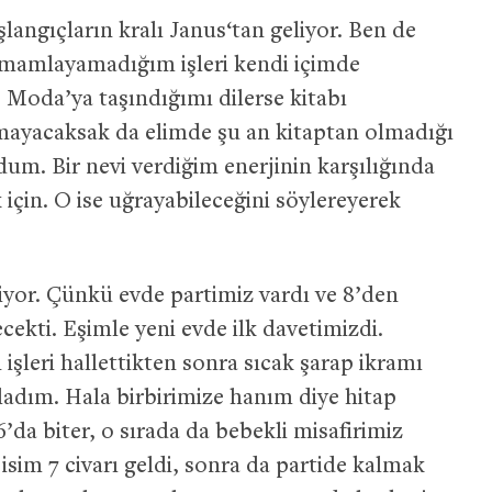
langıçların kralı Janus‘tan geliyor. Ben de
 tamamlayamadığım işleri kendi içimde
. Moda’ya taşındığımı dilerse kitabı
mayacaksak da elimde şu an kitaptan olmadığı
um. Bir nevi verdiğim enerjinin karşılığında
için. O ise uğrayabileceğini söylereyerek
iyor. Çünkü evde partimiz vardı ve 8’den
ecekti. Eşimle yeni evde ilk davetimizdi.
 işleri hallettikten sonra sıcak şarap ikramı
şladım. Hala birbirimize hanım diye hitap
a biter, o sırada da bebekli misafirimiz
im 7 civarı geldi, sonra da partide kalmak