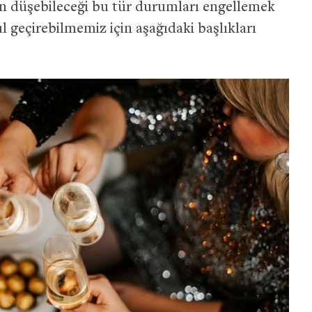
in düşebileceği bu tür durumları engellemek
ıl geçirebilmemiz için aşağıdaki başlıkları