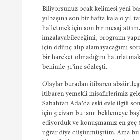
Biliyorsunuz ocak kelimesi yeni baş
yılbaşına son bir hafta kala o yıl
halletmek için son bir mesaj attım
imzalayabileceğimi, programı yap
için ödünç alıp alamayacağımı sord
bir hareket olmadığını hatırlatmak 
benimle 31’ine sözleşti.
Olaylar buradan itibaren absürtleş
itibaren yemekli misafirlerimiz gel
Sabahtan Ada’da eski evle ilgili son
için 5 civarı bu ismi beklemeye ba
ediyorduk ve konuşmamız en geç 6’d
uğrar diye düşünmüştüm. Ama bu is