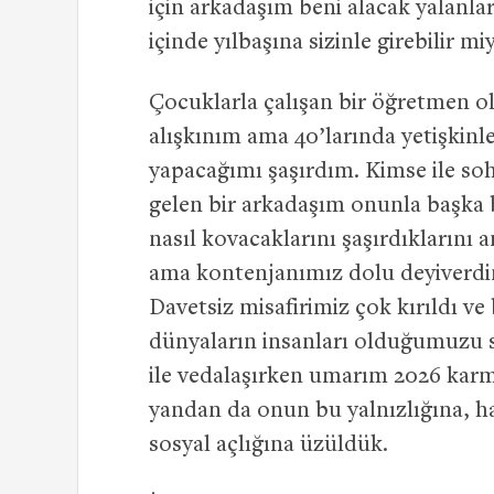
için arkadaşım beni alacak yalanla
içinde yılbaşına sizinle girebilir m
Çocuklarla çalışan bir öğretmen o
alışkınım ama 40’larında yetişkinl
yapacağımı şaşırdım. Kimse ile so
gelen bir arkadaşım onunla başka bi
nasıl kovacaklarını şaşırdıklarını a
ama kontenjanımız dolu deyiverd
Davetsiz misafirimiz çok kırıldı ve
dünyaların insanları olduğumuzu s
ile vedalaşırken umarım 2026 karm
yandan da onun bu yalnızlığına, ha
sosyal açlığına üzüldük.