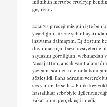
mümkün mertebe erteleyip kendini 
geçiriyor.
2026’ya gireceğimiz gün işte ben bu
yaşadığım sürede şehir hayatından 
inzivama dalmıştım. Eş dostum beni
duyulması için bazı tavsiyelerde 
sayfasını gördüğüm, webinardan yaz
Mesaj attım, ancak yanıt alamadım.
yazışma sonucu telefonla konuşma 
sözleşildi. Bana adresini vererek k
ses var ne de seda… Bir iki kez yok
hastalıklar sebebiyle ilgilenemediğ
Fakat bunu gerçekleştirmedi.