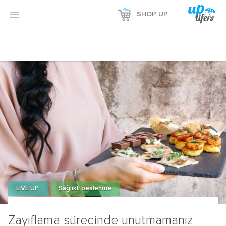

SHOP UP
LIVE UP
Sağlıklı beslenme
Zayıflama sürecinde unutmamanız