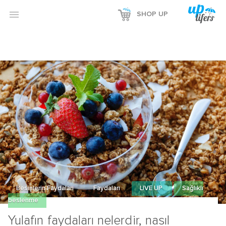
Reklamı Göster

SHOP UP
Reklamı Gizle
Besinlerin Faydaları
Faydaları
LIVE UP
Sağlıklı
beslenme
Yulafın faydaları nelerdir, nasıl