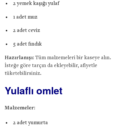
2 yemek kaşığı yulaf
1 adet muz
2 adet ceviz
5 adet fındık
Hazırlanışı:
Tüm malzemeleri bir kaseye alın.
İsteğe göre tarçın da ekleyebilir, afiyetle
tüketebilirsiniz.
Yulaflı omlet
Malzemeler:
2 adet yumurta