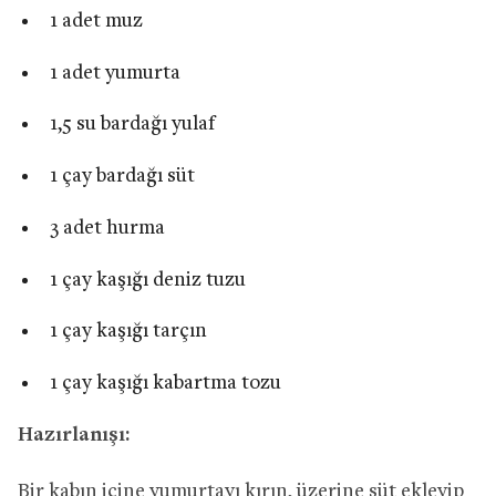
1 adet muz
1 adet yumurta
1,5 su bardağı yulaf
1 çay bardağı süt
3 adet hurma
1 çay kaşığı deniz tuzu
1 çay kaşığı tarçın
1 çay kaşığı kabartma tozu
Hazırlanışı:
Bir kabın içine yumurtayı kırın, üzerine süt ekleyip