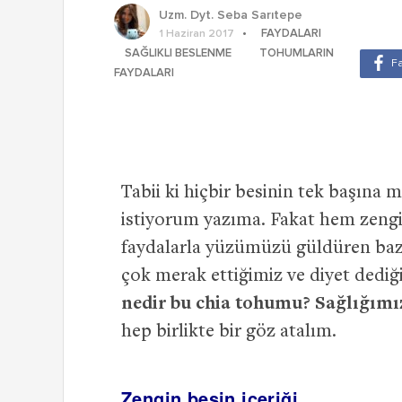
Uzm. Dyt. Seba Sarıtepe
FAYDALARI
1 Haziran 2017
SAĞLIKLI BESLENME
TOHUMLARIN
FAYDALARI
Tabii ki hiçbir besinin tek başına
istiyorum yazıma. Fakat hem zengi
faydalarla yüzümüzü güldüren bazı 
çok merak ettiğimiz ve diyet ded
nedir bu chia tohumu? Sağlığımız
hep birlikte bir göz atalım.
Zengin besin içeriği