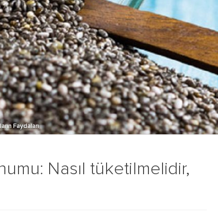
arın Faydaları
humu: Nasıl tüketilmelidir,