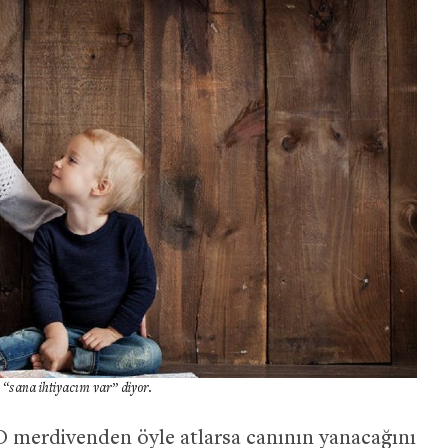
“sana ihtiyacım var” diyor.
O merdivenden öyle atlarsa canının yanacağını