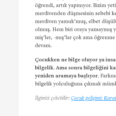
öğrendi, artık yapmıyor. Bizim ye
merdivenden düşmesinin sebebi ken
merdiven yamuk’muş, elbet düşülür
olmuş. Hem biri oraya yazsaymış ya
miş’ler, -mış’lar çok ama öğrenme
devam.
Çocukken ne bilge oluyor şu insa
bilgelik. Ama sonra bilgeliğini k
yeniden aramaya başlıyor
. Farkın
bilgelik yolculuğuna çıkmak mümk
İlginizi çekebilir:
Çocuk gelişimi: Karar