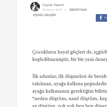
Ceyda Tepret
EBEVEYNLIK
23 Kasım 2017
KIŞISEL GELIŞIM
Çocukların hayal güçleri de, içgüd
keşfedilmemiştir, bir bir yeni deney
İlk adımlar, ilk düşmeleri de bera
takılmaz, ayağa kalkma peşindedir
ayağa kalkmamız gerektiğini biliriz
“neden düştüm, nasıl düştüm, ke
az düştüm, yok yok ben hep düşer