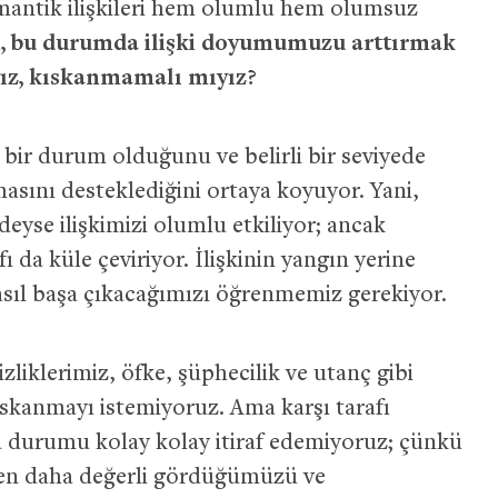
omantik ilişkileri hem olumlu hem olumsuz
i, bu durumda ilişki doyumumuzu arttırmak
yız, kıskanmamalı mıyız?
bir durum olduğunu ve belirli bir seviyede
masını desteklediğini ortaya koyuyor. Yani,
deyse ilişkimizi olumlu etkiliyor; ancak
 da küle çeviriyor. İlişkinin yangın yerine
sıl başa çıkacağımızı öğrenmemiz gerekiyor.
liklerimiz, öfke, şüphecilik ve utanç gibi
kıskanmayı istemiyoruz. Ama karşı tarafı
 durumu kolay kolay itiraf edemiyoruz; çünkü
zden daha değerli gördüğümüzü ve