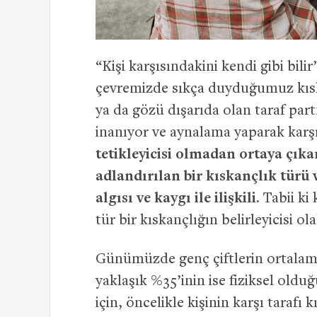
“Kişi karşısındakini kendi gibi bilir
çevremizde sıkça duyduğumuz kısk
ya da gözü dışarıda olan taraf par
inanıyor ve aynalama yaparak karşı
tetikleyicisi olmadan ortaya çıka
adlandırılan bir kıskançlık türü 
algısı ve kaygı ile ilişkili.
Tabii ki 
tür bir kıskançlığın belirleyicisi ol
Günümüzde genç çiftlerin ortalama 
yaklaşık %35’inin ise fiziksel old
için, öncelikle kişinin karşı taraf