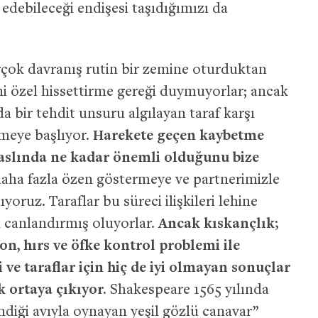
 edebileceği endişesi taşıdığımızı da
birçok davranış rutin bir zemine oturduktan
rini özel hissettirme gereği duymuyorlar; ancak
da bir tehdit unsuru algılayan taraf karşı
rmeye başlıyor.
Harekete geçen kaybetme
n aslında ne kadar önemli olduğunu bize
ha fazla özen göstermeye ve partnerimizle
oruz. Taraflar bu süreci ilişkileri lehine
en canlandırmış oluyorlar.
Ancak kıskançlık;
n, hırs ve öfke kontrol problemi ile
i ve taraflar için hiç de iyi olmayan sonuçlar
 ortaya çıkıyor.
Shakespeare 1565 yılında
endiği avıyla oynayan yeşil gözlü canavar”