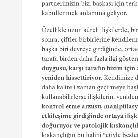
partnerimizin bizi başkası için terk
kabullenmek anlamına geliyor.
Özellikle uzun süreli ilişkilerde, 
sonra, çiftler birbirlerine kendile
başka biri devreye girdiğinde, orta
tarafa birden daha fazla ilgi göste
duygusu, karşı tarafın bizim içi
yeniden hissettiriyor.
Kendimize da
daha kaliteli zaman geçirmeye başlıy
kullanabilirlerse ilişkilerini yenid
kontrol etme arzusu, manipülasyo
etkileşime girdiğinde ortaya ilişk
doğuruyor ve patolojik kıskançlık
kıskançlığın bu halini “etiyle besl