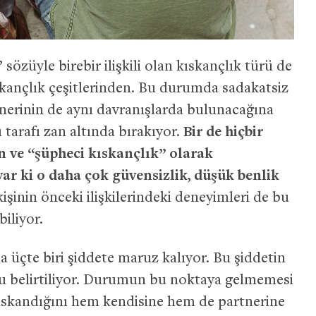
” sözüyle birebir ilişkili olan kıskançlık türü de
ançlık çeşitlerinden. Bu durumda sadakatsiz
tnerinin de aynı davranışlarda bulunacağına
 tarafı zan altında bırakıyor.
Bir de hiçbir
n ve “şüpheci kıskançlık” olarak
var ki o daha çok güvensizlik, düşük benlik
kişinin önceki ilişkilerindeki deneyimleri de bu
abiliyor.
üçte biri şiddete maruz kalıyor. Bu şiddetin
uğu belirtiliyor. Durumun bu noktaya gelmemesi
ı kıskandığını hem kendisine hem de partnerine