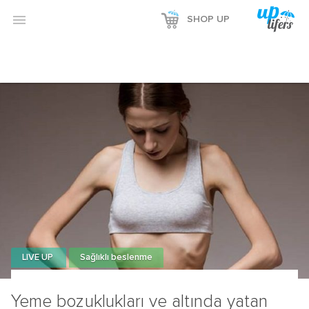
Reklamı Göster

SHOP UP
Reklamı Gizle
LIVE UP
Sağlıklı beslenme
Yeme bozuklukları ve altında yatan