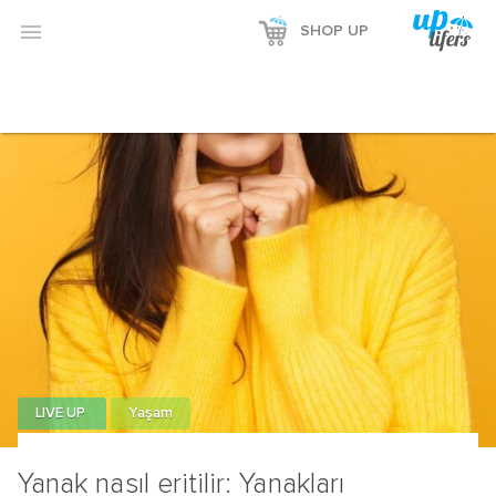
Reklamı Göster

SHOP UP
Reklamı Gizle
LIVE UP
Yaşam
Yanak nasıl eritilir: Yanakları