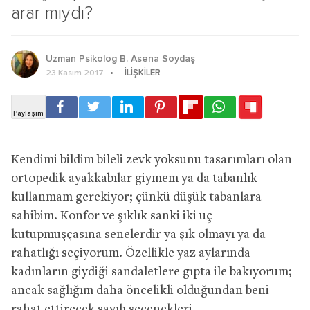
arar mıydı?
Uzman Psikolog B. Asena Soydaş
İLIŞKILER
23 Kasım 2017
Kendimi bildim bileli zevk yoksunu tasarımları olan
ortopedik ayakkabılar giymem ya da tabanlık
kullanmam gerekiyor; çünkü düşük tabanlara
sahibim. Konfor ve şıklık sanki iki uç
kutupmuşçasına senelerdir ya şık olmayı ya da
rahatlığı seçiyorum. Özellikle yaz aylarında
kadınların giydiği sandaletlere gıpta ile bakıyorum;
ancak sağlığım daha öncelikli olduğundan beni
rahat ettirecek sayılı seçenekleri