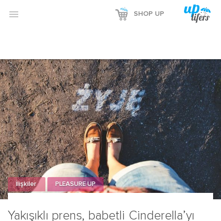

SHOP UP
İlişkiler
PLEASURE UP
Yakışıklı prens, babetli Cinderella’yı