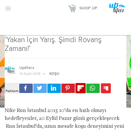

SHOP UP
Koşu
LIVE UP
‘Yakan İçin Yarış. Şimdi Rövanş
Zamanı!’
Uplifers
KOŞU
14 Eylül 2015
Nike Run İstanbul 2015 10’da en hızlı olmayı
hedefleyenler, 20 Eylül Pazar günü gerçekleşecek
Run İstanbul’da, uzun mesafe koşu deneyimini yeni