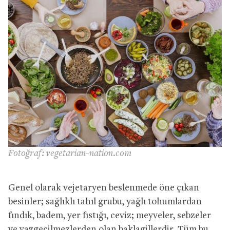
Fotoğraf: vegetarian-nation.com
Genel olarak vejetaryen beslenmede öne çıkan
besinler; sağlıklı tahıl grubu, yağlı tohumlardan
fındık, badem, yer fıstığı, ceviz; meyveler, sebzeler
ve vazgeçilmezlerden olan baklagillerdir. Tüm bu