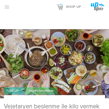

SHOP UP
LIVE UP
Sağlıklı beslenme
Vejetaryen beslenme ile kilo vermek