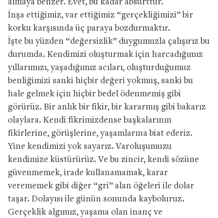
almaya benzer. Evet, bu kadar absürttür.
İnşa ettiğimiz, var ettiğimiz “gerçekliğimizi” bir
korku karşısında üç paraya bozdurmaktır.
İşte bu yüzden “değersizlik” duygumuzla çalışırız bu
durumda. Kendimizi oluşturmak için harcadığımız
yıllarımızı, yaşadığımız acıları, oluşturduğumuz
benliğimizi sanki hiçbir değeri yokmuş, sanki bu
hale gelmek için hiçbir bedel ödenmemiş gibi
görürüz. Bir anlık bir fikir, bir kararmış gibi bakarız
olaylara. Kendi fikrimizdense başkalarının
fikirlerine, görüşlerine, yaşamlarına biat ederiz.
Yine kendimizi yok sayarız. Varoluşumuzu
kendimize küstürürüz. Ve bu zincir, kendi sözüne
güvenmemek, irade kullanamamak, karar
verememek gibi diğer “gri” alan öğeleri ile dolar
taşar. Dolayısı ile günün sonunda kayboluruz.
Gerçeklik algımız, yaşama olan inanç ve