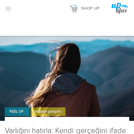
Reklamı Göster

SHOP UP
Reklamı Gizle
FEEL UP
Kişisel gelişim
Varlığını hatırla: Kendi gerçeğini ifade