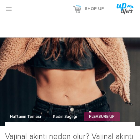

SHOP UP
Haftanın Teması
Kadın Sağlığı
PLEASURE UP
Vajinal akıntı neden olur? Vajinal akıntı