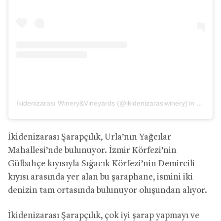
İkidenizarası Winery&Vineyards (@ikidenizarasiwinery)’in paylaştığı bir gönderi
İkidenizarası Şarapçılık, Urla’nın Yağcılar
Mahallesi’nde bulunuyor. İzmir Körfezi’nin
Gülbahçe kıyısıyla Sığacık Körfezi’nin Demircili
kıyısı arasında yer alan bu şaraphane, ismini iki
denizin tam ortasında bulunuyor oluşundan alıyor.
İkidenizarası Şarapçılık, çok iyi şarap yapmayı ve