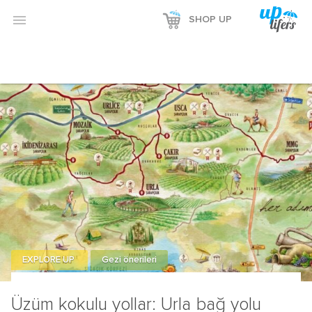
Reklamı Göster

SHOP UP
Reklamı Gizle
EXPLORE UP
Gezi önerileri
Üzüm kokulu yollar: Urla bağ yolu