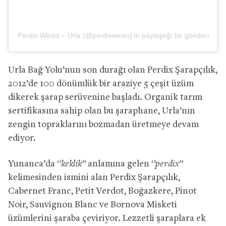
Perdix Wines – Urla (@perdixwines)’in paylaştığı bir gönderi
Urla Bağ Yolu’nun son durağı olan Perdix Şarapçılık,
2012’de 100 dönümlük bir araziye 5 çeşit üzüm
dikerek şarap serüvenine başladı. Organik tarım
sertifikasına sahip olan bu şaraphane, Urla’nın
zengin topraklarını bozmadan üretmeye devam
ediyor.
Yunanca’da
‘’keklik’’
anlamına gelen
‘’perdix’’
kelimesinden ismini alan Perdix Şarapçılık,
Cabernet Franc, Petit Verdot, Boğazkere, Pinot
Noir, Sauvignon Blanc ve Bornova Misketi
üzümlerini şaraba çeviriyor. Lezzetli şaraplara ek