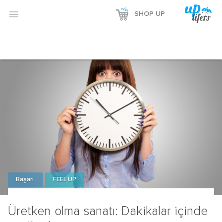

SHOP UP
Başarı
FEEL UP
Üretken olma sanatı: Dakikalar içinde