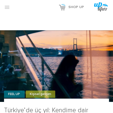
Reklamı Göster

SHOP UP
Reklamı Gizle
FEEL UP
Kişisel gelişim
Türkiye’de üç yıl: Kendime dair