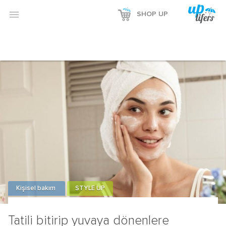

SHOP UP
Kişisel bakım
STYLE UP
Tatili bitirip yuvaya dönenlere