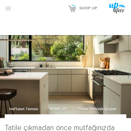

SHOP UP
Haftanın Teması
HOME UP
Pratik Temizlik İpuçları
Tatile çıkmadan önce mutfağınızda