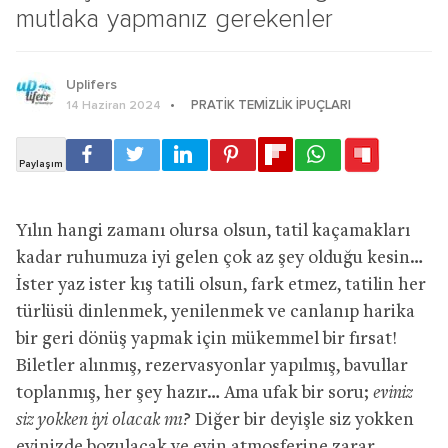
mutlaka yapmanız gerekenler
Uplifers
PRATIK TEMIZLIK İPUÇLARI
14 Haziran 2024
Yılın hangi zamanı olursa olsun, tatil kaçamakları
kadar ruhumuza iyi gelen çok az şey olduğu kesin…
İster yaz ister kış tatili olsun, fark etmez, tatilin her
türlüsü dinlenmek, yenilenmek ve canlanıp harika
bir geri dönüş yapmak için mükemmel bir fırsat!
Biletler alınmış, rezervasyonlar yapılmış, bavullar
toplanmış, her şey hazır… Ama ufak bir soru;
eviniz
siz yokken iyi olacak mı?
Diğer bir deyişle siz yokken
evinizde bozulacak ve evin atmosferine zarar