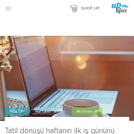

SHOP UP
FEEL UP
Haftanın Teması
Motivasyon
Tatil dönüşü haftanın ilk iş gününü