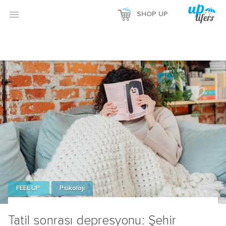

SHOP UP
FEEL UP
Psikoloji
Tatil sonrası depresyonu: Şehir