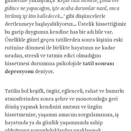
günlerine yaklaştıkça
‘Keşke tatil bitmese, şimdi eve
gidince ne yapacağım, işte acaba durumlar nasıl, onca
birikmiş işi kim halledecek…’
gibi düşüncelerle
dertlenmeye başlayabiliyoruz… Üstelik hissettiğimiz
bu garip duygunun kendine has bir adı bile var.
Özellikle güzel geçen tatillerden sonra kişinin eski
rutinine dönmesi ile birlikte hayatının ne kadar
sıradan, stresli ve tatmin edici olmadığını
hissetmesi durumuna psikolojide
t
atil sonrası
depresyonu
deniyor.
Tatilin bol keşifli, özgür, eğlenceli, rahat ve huzurlu
atmosferinden sonra şehre ve monotonluğa geri
dönüş yapmak kendinizi mutsuz ve üzgün
hissetmenize, yaşamın amacını sorgulamanıza, iş
hayatında ya da günlük yaşamınızda sahip
olduğunuz sorumluluklardan uzaklaşmak