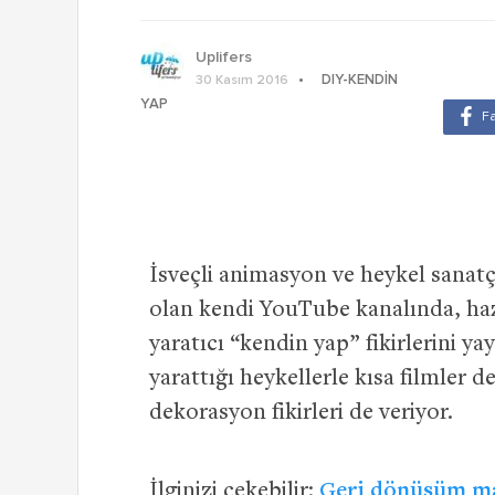
Uplifers
DIY-KENDIN
30 Kasım 2016
YAP
İsveçli animasyon ve heykel sanatçı
olan kendi YouTube kanalında, haz
yaratıcı “kendin yap” fikirlerini y
yarattığı heykellerle kısa filmler
dekorasyon fikirleri de veriyor.
İlginizi çekebilir:
Geri dönüşüm ma