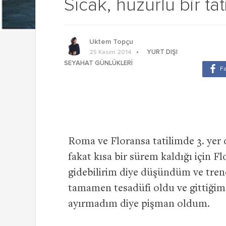
Sıcak, huzurlu bir tati
Uktem Topçu
YURT DIŞI
25 Kasım 2014
SEYAHAT GÜNLÜKLERI
Roma ve Floransa tatilimde 3. yer
fakat kısa bir sürem kaldığı için 
gidebilirim diye düşündüm ve trene
tamamen tesadüfi oldu ve gittiği
ayırmadım diye pişman oldum.