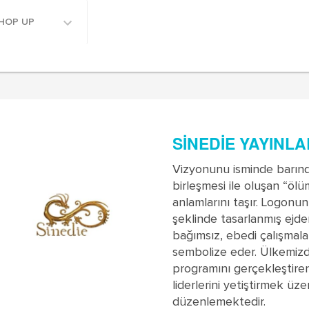
HOP UP
SINEDIE YAYINLA
Vizyonunu isminde barındı
birleşmesi ile oluşan “öl
anlamlarını taşır. Logonun
şeklinde tasarlanmış ej
bağımsız, ebedi çalışmala
sembolize eder. Ülkemizd
programını gerçekleştire
liderlerini yetiştirmek üz
düzenlemektedir.