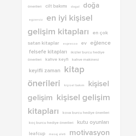
doğa
cilt bakımı
önerileri
dogal
en iyi kişisel
egzersiz
gelişim kitapları
en çok
eğlence
satan kitaplar
ev
espresso
felsefe kitapları
ikizler burcu hediye
kahve keyfi
önerileri
kahve makinesi
kitap
keyifli zaman
önerileri
kişisel
kişisel bakım
kişisel gelişim
gelişim
kitapları
kova burcu hediye önerileri
kutu oyunları
koç burcu hediye önerileri
motivasyon
leafcup
masaj aleti