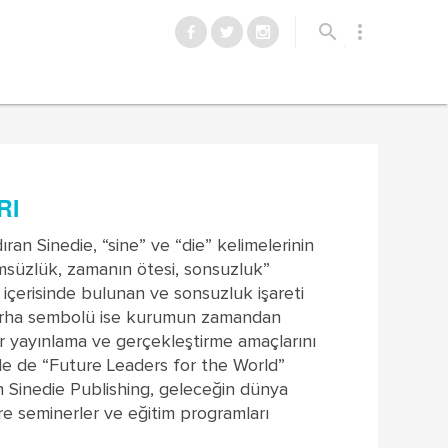
search
more_vert
RI
ran Sinedie, “sine” ve “die” kelimelerinin
ümsüzlük, zamanın ötesi, sonsuzluk”
 içerisinde bulunan ve sonsuzluk işareti
derha sembolü ise kurumun zamandan
r yayınlama ve gerçekleştirme amaçlarını
e de “Future Leaders for the World”
n Sinedie Publishing, geleceğin dünya
ere seminerler ve eğitim programları