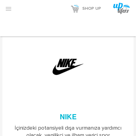


SHOP UP
NIKE
İçinizdeki potansiyeli dışa vurmanıza yardımcı
olacak, yenilikçi ve ilham verici spor