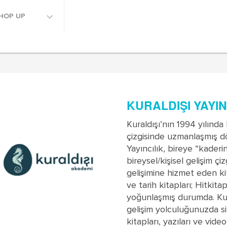
HOP UP
KURALDIŞI YAYI
Kuraldışı’nın 1994 yılında
çizgisinde uzmanlaşmış dö
Yayıncılık, bireye “kaderin
bireysel/kişisel gelişim çiz
gelişimine hizmet eden kit
ve tarih kitapları; Hitkita
yoğunlaşmış durumda. Kura
gelişim yolculuğunuzda si
kitapları, yazıları ve video