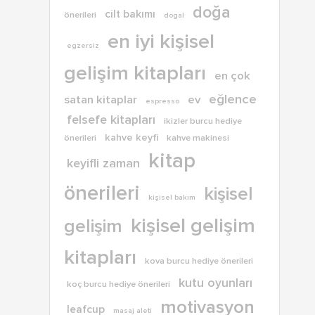
doğa
cilt bakımı
önerileri
dogal
en iyi kişisel
egzersiz
gelişim kitapları
en çok
eğlence
satan kitaplar
ev
espresso
felsefe kitapları
ikizler burcu hediye
kahve keyfi
önerileri
kahve makinesi
kitap
keyifli zaman
önerileri
kişisel
kişisel bakım
kişisel gelişim
gelişim
kitapları
kova burcu hediye önerileri
kutu oyunları
koç burcu hediye önerileri
motivasyon
leafcup
masaj aleti