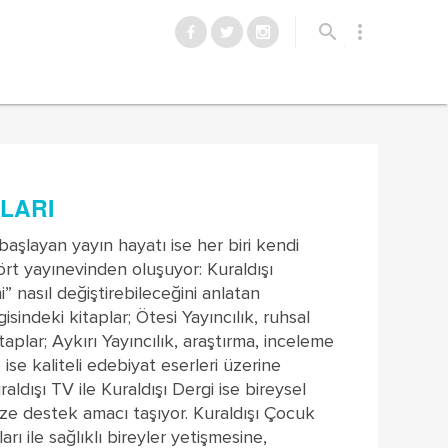
search
more_vert
NLARI
 başlayan yayın hayatı ise her biri kendi
rt yayınevinden oluşuyor: Kuraldışı
i” nasıl değiştirebileceğini anlatan
gisindeki kitaplar; Ötesi Yayıncılık, ruhsal
aplar; Aykırı Yayıncılık, araştırma, inceleme
p ise kaliteli edebiyat eserleri üzerine
ldışı TV ile Kuraldışı Dergi ise bireysel
ze destek amacı taşıyor. Kuraldışı Çocuk
ları ile sağlıklı bireyler yetişmesine,