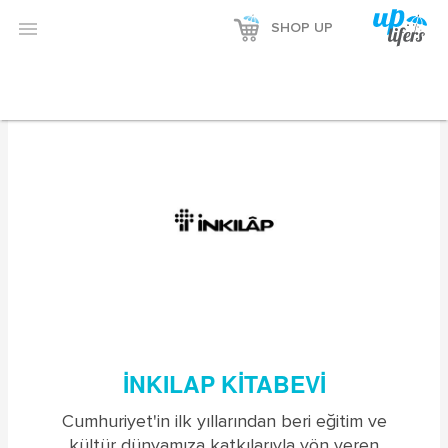


SHOP UP
İNKILAP KITABEVI
Cumhuriyet'in ilk yıllarından beri eğitim ve
kültür dünyamıza katkılarıyla yön veren