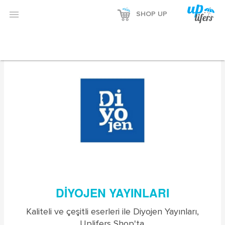


SHOP UP
DIYOJEN YAYINLARI
Kaliteli ve çeşitli eserleri ile Diyojen Yayınları,
Uplifers Shop'ta.