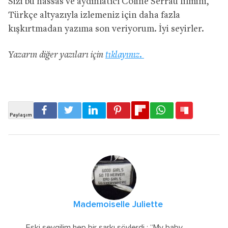
Sizi bu hassas ve aydınlatıcı Coline Serrau filmini,
Türkçe altyazıyla izlemeniz için daha fazla
kışkırtmadan yazıma son veriyorum. İyi seyirler.
Yazarın diğer yazıları için
tıklayınız.
Mademoiselle Juliette
Eski sevgilim hep bir şarkı söylerdi : “My baby