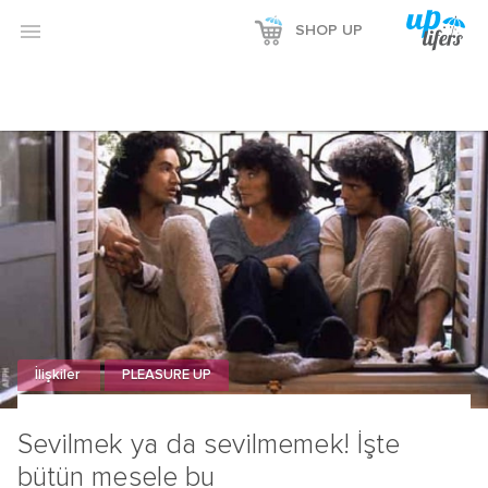

SHOP UP
İlişkiler
PLEASURE UP
Sevilmek ya da sevilmemek! İşte
bütün mesele bu