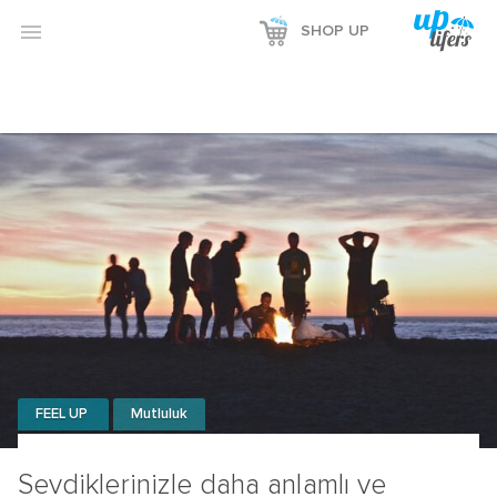
Reklamı Göster

SHOP UP
Reklamı Gizle
FEEL UP
Mutluluk
Sevdiklerinizle daha anlamlı ve